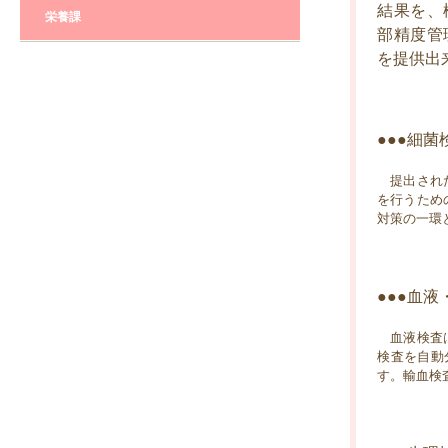
結果を、
栄養課
部精度管
を提供出
●●●細菌
提出された
を行うため
対策の一環
●●●血液
血液検査は、
検査を自動
す。輸血検