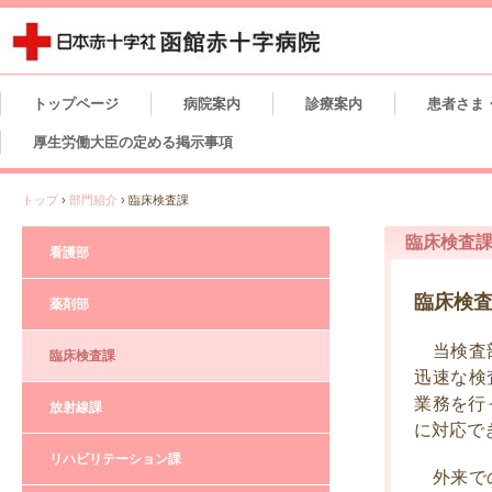
トップページ
病院案内
診療案内
患者さま
厚生労働大臣の定める掲示事項
トップ
›
部門紹介
›
臨床検査課
臨床検査
看護部
臨床検
薬剤部
当検査部
臨床検査課
迅速な検
業務を行
放射線課
に対応で
リハビリテーション課
外来での