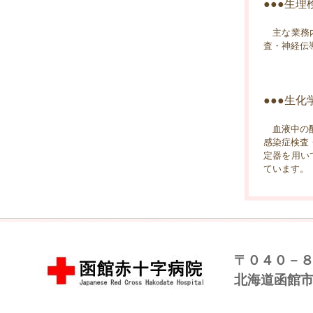
●●●生理
主な業務内
査・神経伝
●●●生化
血液中の酵
感染症検査
定器を用い
ています。
〒０４０－
北海道函館