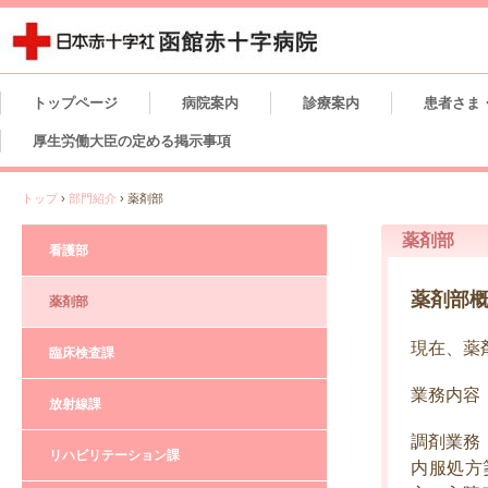
トップページ
病院案内
診療案内
患者さま
厚生労働大臣の定める掲示事項
トップ
›
部門紹介
›
薬剤部
薬剤部
看護部
薬剤部
薬剤部
現在、薬
臨床検査課
業務内容
放射線課
調剤業務
リハビリテーション課
内服処方