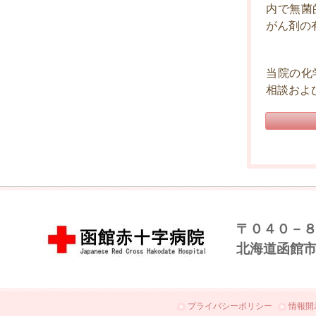
内で無菌
がん剤の
当院の化
相談およ
〒０４０－
北海道函館
プライバシーポリシー
情報開