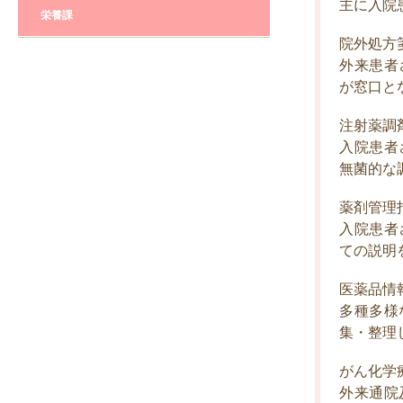
主に入院
栄養課
院外処方
外来患者
が窓口と
注射薬調
入院患者
無菌的な
薬剤管理
入院患者
ての説明
医薬品情
多種多様
集・整理
がん化学
外来通院