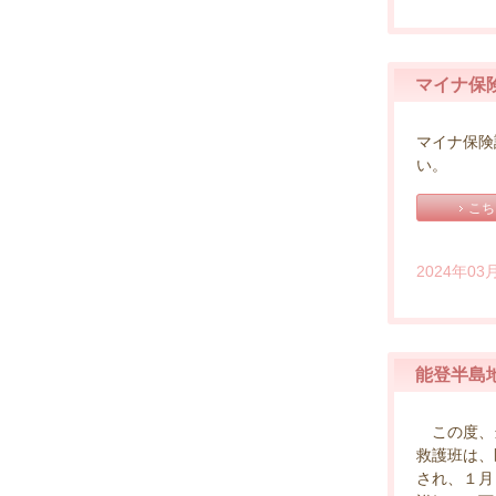
マイナ保
マイナ保険
い。
こち
2024年03
能登半島
この度、当
救護班は、
され、１月