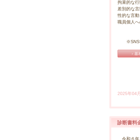
拘束的な行
差別的な言
性的な言動
職員個人へ
※SNS等
基
2025年04
診断書料
令和６年１