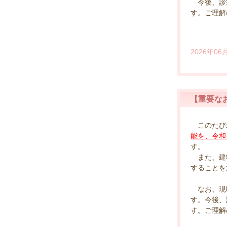
今後、診療
す。ご理解
函
2026年06
【重要な
このたび
能を、令和
す。
また、建物
することを
なお、現時
す。今後、
す。ご理解