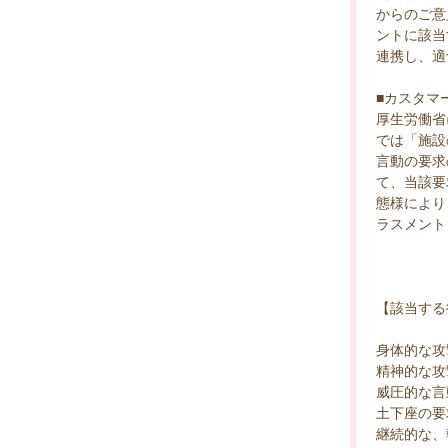
からのご意
ントに該当
連携し、適
■カスタマ
厚生労働省
では「施設
言動の要求
て、当該要
態様により
ラスメント
【該当する
身体的な攻
精神的な攻
威圧的な言
土下座の要
継続的な、