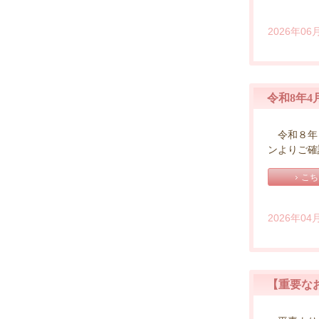
函
2026年06
令和8年
令和８年４
ンよりご確
こち
2026年04
【重要な