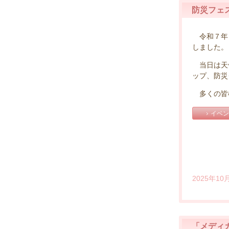
防災フェ
令和７年１
しました。
当日は天候
ップ、防災
多くの皆
イベン
2025年10
「メディ