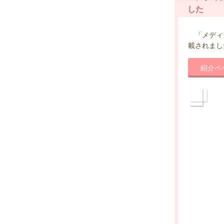
した
「メディカ
載されまし
紹介ペ