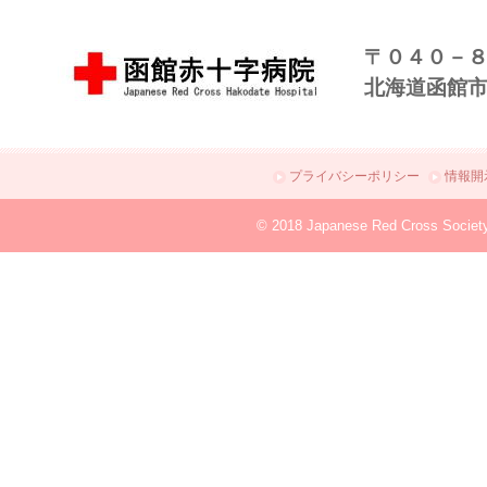
〒０４０－
北海道函館
プライバシーポリシー
情報開
© 2018 Japanese Red Cross Societ