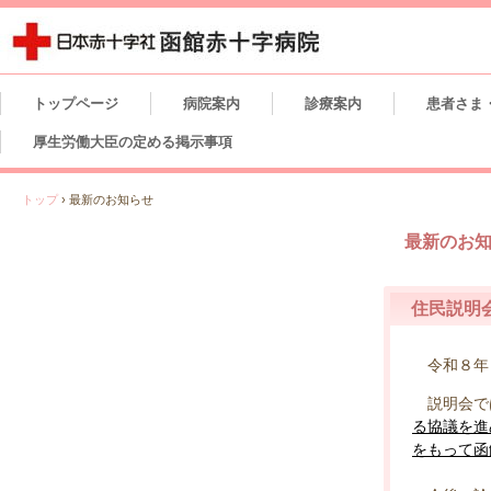
トップページ
病院案内
診療案内
患者さま
厚生労働大臣の定める掲示事項
トップ
›
最新のお知らせ
最新のお
住民説明
令和８年６
説明会で
る協議を進
をもって函