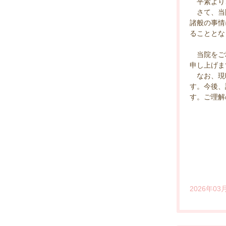
平素より、
さて、当院
諸般の事情
ることとな
当院をご利
申し上げま
なお、現時
す。今後、
す。ご理解
函
2026年03