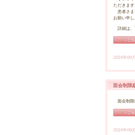
ただきます
患者さま・
お願い申し
詳細は、
こち
2024年09
面会制限
面会制限
こち
2024年09