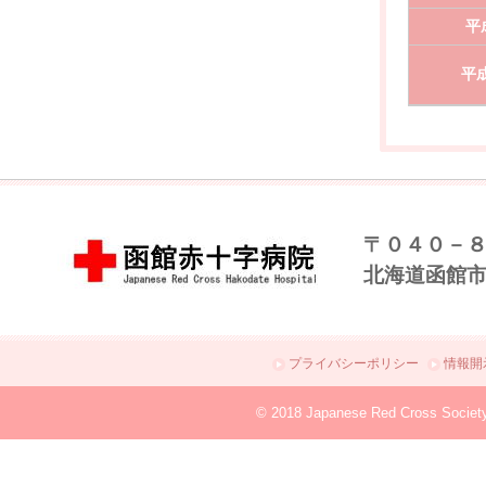
平
平成
〒０４０－
北海道函館
プライバシーポリシー
情報開
© 2018 Japanese Red Cross Societ