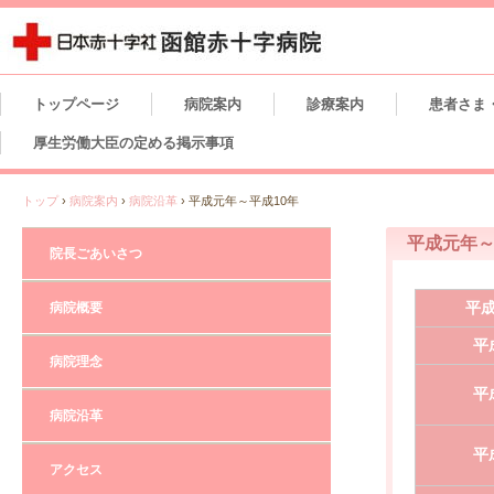
トップページ
病院案内
診療案内
患者さま
厚生労働大臣の定める掲示事項
トップ
›
病院案内
›
病院沿革
›
平成元年～平成10年
平成元年～
院長ごあいさつ
平成
病院概要
平
病院理念
平
病院沿革
平
アクセス